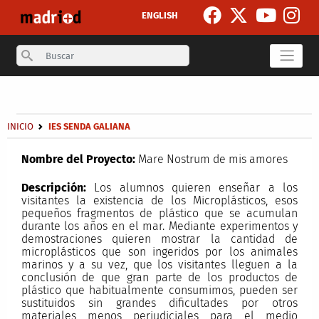
Pasar al contenido principal
ENGLISH
Search
Secondary breadcrumb
Sobrescribir enlaces de ayuda a la navegación
INICIO
IES SENDA GALIANA
Nombre del Proyecto:
Mare Nostrum de mis amores
Descripción:
Los alumnos quieren enseñar a los
visitantes la existencia de los Microplásticos, esos
pequeños fragmentos de plástico que se acumulan
durante los años en el mar. Mediante experimentos y
demostraciones quieren mostrar la cantidad de
microplásticos que son ingeridos por los animales
marinos y a su vez, que los visitantes lleguen a la
conclusión de que gran parte de los productos de
plástico que habitualmente consumimos, pueden ser
sustituidos sin grandes dificultades por otros
materiales menos perjudiciales para el medio