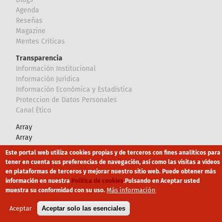
Agenda
Reseñas
Magazine
Mentes Críticas
Transparencia
Información Institucional
Información Jurídica
Información Económica y Estadística
Proteccion de Datos Personales
Canal Ético
Array
Array
Este portal web utiliza cookies propias y de terceros con fines analíticos para
Footer
tener en cuenta sus preferencias de navegación, así como las visitas a vídeos
Canal Ético
eduroam
Mapa Web
en plataformas de terceros y mejorar nuestro sitio web. Puede obtener más
información en nuestra
Política de cookies
.
Pulsando en Aceptar usted
Política privacidad
Política de cookies
Aviso legal
Más información
muestra su conformidad con su uso.
Aceptar
Aceptar solo las esenciales