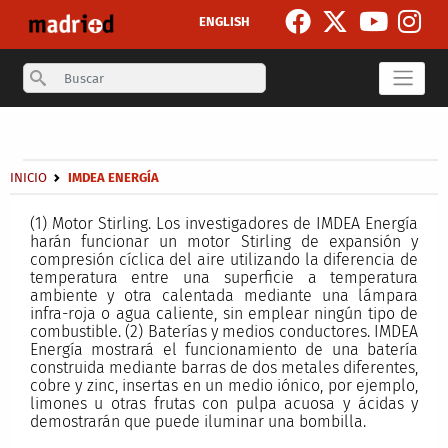
Pasar al contenido principal
ENGLISH
Search
Secondary breadcrumb
Sobrescribir enlaces de ayuda a la navegación
INICIO
IMDEA ENERGÍA
(1) Motor Stirling. Los investigadores de IMDEA Energía
harán funcionar un motor Stirling de expansión y
compresión cíclica del aire utilizando la diferencia de
temperatura entre una superficie a temperatura
ambiente y otra calentada mediante una lámpara
infra-roja o agua caliente, sin emplear ningún tipo de
combustible. (2) Baterías y medios conductores. IMDEA
Energía mostrará el funcionamiento de una batería
construida mediante barras de dos metales diferentes,
cobre y zinc, insertas en un medio iónico, por ejemplo,
limones u otras frutas con pulpa acuosa y ácidas y
demostrarán que puede iluminar una bombilla.