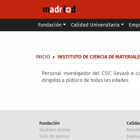
Pasar al contenido principal
Main menu
Fundación
Calidad Universitaria
Emp
Secondary breadcrumb
Sobrescribir enlaces de ayuda a 
INICIO
INSTITUTO DE CIENCIA DE MATERIAL
Personal investigador del CSIC llevará a c
dirigidos a público de todas las edades.
Fundación
Calida
Quiénes somos
Nosot
Sala de prensa
Evalua