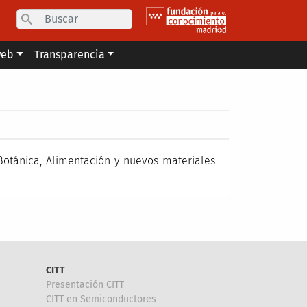
Search
web
Transparencia
 Botánica, Alimentación y nuevos materiales
CITT
Presentación CITT
CITT en Semiconductores