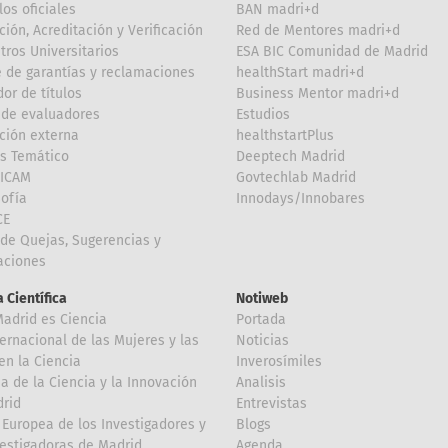
los oficiales
BAN madri+d
ción, Acreditación y Verificación
Red de Mentores madri+d
tros Universitarios
ESA BIC Comunidad de Madrid
 de garantías y reclamaciones
healthStart madri+d
or de títulos
Business Mentor madri+d
de evaluadores
Estudios
ción externa
healthstartPlus
is Temático
Deeptech Madrid
FICAM
Govtechlab Madrid
Sofía
Innodays/Innobares
CE
de Quejas, Sugerencias y
taciones
 Científica
Notiweb
Madrid es Ciencia
Portada
ternacional de las Mujeres y las
Noticias
en la Ciencia
Inverosímiles
 de la Ciencia y la Innovación
Analisis
rid
Entrevistas
Europea de los Investigadores y
Blogs
vestigadoras de Madrid
Agenda