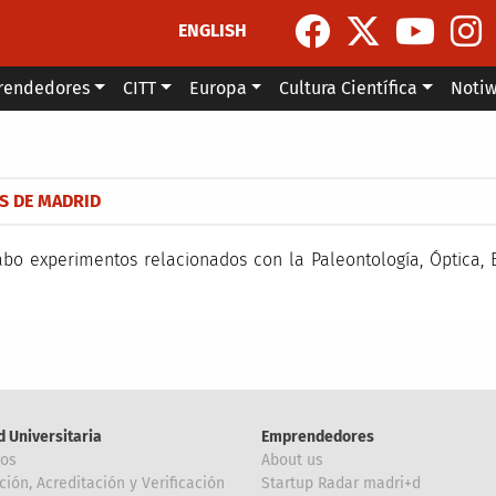
ENGLISH
rendedores
CITT
Europa
Cultura Científica
Noti
la navegación
ES DE MADRID
abo experimentos relacionados con la Paleontología, Óptica,
d Universitaria
Emprendedores
ros
About us
ción, Acreditación y Verificación
Startup Radar madri+d