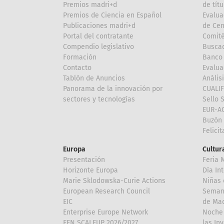
Premios madri+d
de títu
Premios de Ciencia en Español
Evalua
Publicaciones madri+d
de Cen
Portal del contratante
Comité
Compendio legislativo
Buscad
Formación
Banco 
Contacto
Evalua
Tablón de Anuncios
Anális
Panorama de la innovación por
CUALI
sectores y tecnologías
Sello 
EUR-A
Buzón 
Felici
Europa
Cultura
Presentación
Feria 
Horizonte Europa
Día In
Marie Sklodowska-Curie Actions
Niñas 
European Research Council
Semana
EIC
de Mad
Enterprise Europe Network
Noche 
EEN SCALEUP 2026/2027
las In