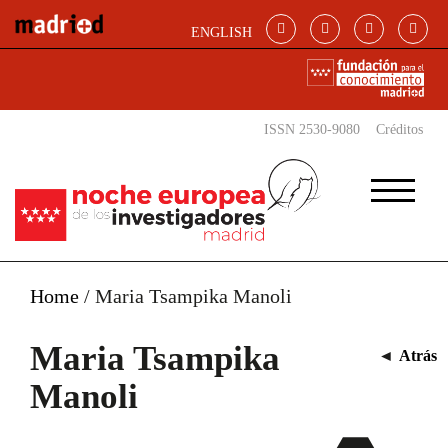
Pasar al contenido principal
ENGLISH
ISSN 2530-9080
Créditos
Home
/
Maria Tsampika Manoli
Maria Tsampika
◄
Atrás
Manoli