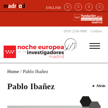
Pasar al contenido principal
ENGLISH
ISSN 2530-9080
Créditos
Home
/
Pablo Ibañez
Pablo Ibañez
◄
Atrás