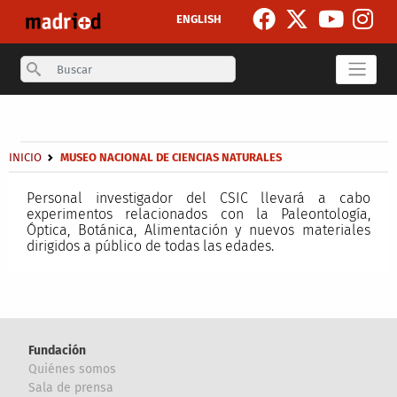
Pasar al contenido principal
ENGLISH
Search
Secondary breadcrumb
Sobrescribir enlaces de ayuda a la navegación
INICIO
MUSEO NACIONAL DE CIENCIAS NATURALES
Personal investigador del CSIC llevará a cabo
experimentos relacionados con la Paleontología,
Óptica, Botánica, Alimentación y nuevos materiales
dirigidos a público de todas las edades.
Fundación
Quiénes somos
Sala de prensa