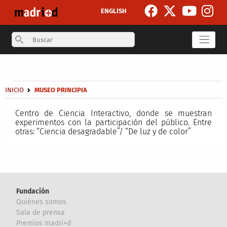
Pasar al contenido principal
ENGLISH
Search
Secondary breadcrumb
Sobrescribir enlaces de ayuda a la navegación
INICIO
MUSEO PRINCIPIA
Centro de Ciencia Interactivo, donde se muestran
experimentos con la participación del público. Entre
otras: “Ciencia desagradable”/ “De luz y de color”
Fundación
Quiénes somos
Sala de prensa
Premios madri+d