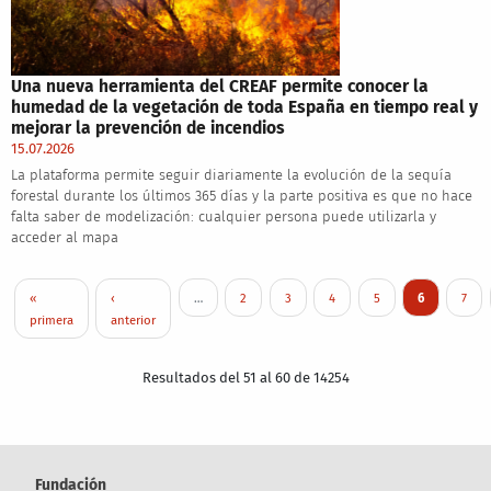
Una nueva herramienta del CREAF permite conocer la
humedad de la vegetación de toda España en tiempo real y
mejorar la prevención de incendios
15.07.2026
La plataforma permite seguir diariamente la evolución de la sequía
forestal durante los últimos 365 días y la parte positiva es que no hace
falta saber de modelización: cualquier persona puede utilizarla y
acceder al mapa
Paginación
Primera página
Página anterior
Page
Page
Page
Page
Página actua
Page
«
‹
…
2
3
4
5
6
7
primera
anterior
Resultados del 51 al 60 de 14254
Fundación