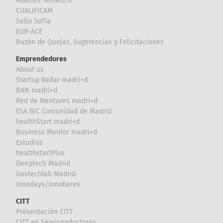
Análisis Temático
CUALIFICAM
Sello Sofía
EUR-ACE
Buzón de Quejas, Sugerencias y Felicitaciones
Emprendedores
About us
Startup Radar madri+d
BAN madri+d
Red de Mentores madri+d
ESA BIC Comunidad de Madrid
healthStart madri+d
Business Mentor madri+d
Estudios
healthstartPlus
Deeptech Madrid
Govtechlab Madrid
Innodays/Innobares
CITT
Presentación CITT
CITT en Semiconductores