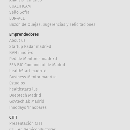
Análisis Temático
CUALIFICAM
Sello Sofía
EUR-ACE
Buzón de Quejas, Sugerencias y Felicitaciones
Emprendedores
About us
Startup Radar madri+d
BAN madri+d
Red de Mentores madri+d
ESA BIC Comunidad de Madrid
healthStart madri+d
Business Mentor madri+d
Estudios
healthstartPlus
Deeptech Madrid
Govtechlab Madrid
Innodays/Innobares
CITT
Presentación CITT
CITT en Semiconductores