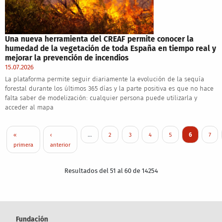
Una nueva herramienta del CREAF permite conocer la
humedad de la vegetación de toda España en tiempo real y
mejorar la prevención de incendios
15.07.2026
La plataforma permite seguir diariamente la evolución de la sequía
forestal durante los últimos 365 días y la parte positiva es que no hace
falta saber de modelización: cualquier persona puede utilizarla y
acceder al mapa
Paginación
Primera página
Página anterior
Page
Page
Page
Page
Página actua
Page
«
‹
…
2
3
4
5
6
7
primera
anterior
Resultados del 51 al 60 de 14254
Fundación