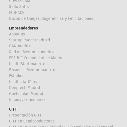
CUALIFICAM
Sello Sofía
EUR-ACE
Buzón de Quejas, Sugerencias y Felicitaciones
Emprendedores
About us
Startup Radar madri+d
BAN madri+d
Red de Mentores madri+d
ESA BIC Comunidad de Madrid
healthStart madri+d
Business Mentor madri+d
Estudios
healthstartPlus
Deeptech Madrid
Govtechlab Madrid
Innodays/Innobares
CITT
Presentación CITT
CITT en Semiconductores