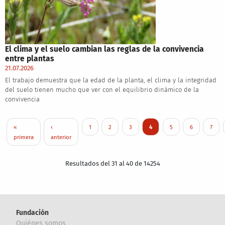
El clima y el suelo cambian las reglas de la convivencia
entre plantas
21.07.2026
El trabajo demuestra que la edad de la planta, el clima y la integridad
del suelo tienen mucho que ver con el equilibrio dinámico de la
convivencia
Paginación
Primera página
Página anterior
Page
Page
Page
Página actual
Page
Page
Page
«
‹
1
2
3
4
5
6
7
primera
anterior
Resultados del 31 al 40 de 14254
Fundación
Quiénes somos