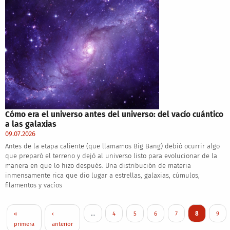
Cómo era el universo antes del universo: del vacío cuántico
a las galaxias
09.07.2026
Antes de la etapa caliente (que llamamos Big Bang) debió ocurrir algo
que preparó el terreno y dejó al universo listo para evolucionar de la
manera en que lo hizo después. Una distribución de materia
inmensamente rica que dio lugar a estrellas, galaxias, cúmulos,
filamentos y vacíos
Paginación
Primera página
Página anterior
Page
Page
Page
Page
Página actual
Page
«
‹
…
4
5
6
7
8
9
primera
anterior