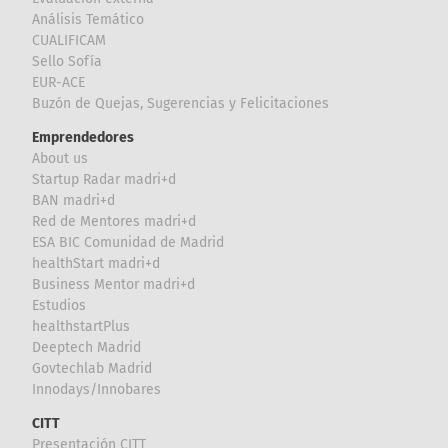
Análisis Temático
CUALIFICAM
Sello Sofía
EUR-ACE
Buzón de Quejas, Sugerencias y Felicitaciones
Emprendedores
About us
Startup Radar madri+d
BAN madri+d
Red de Mentores madri+d
ESA BIC Comunidad de Madrid
healthStart madri+d
Business Mentor madri+d
Estudios
healthstartPlus
Deeptech Madrid
Govtechlab Madrid
Innodays/Innobares
CITT
Presentación CITT