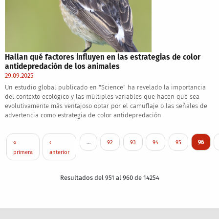
Hallan qué factores influyen en las estrategias de color
antidepredación de los animales
29.09.2025
Un estudio global publicado en "Science" ha revelado la importancia
del contexto ecológico y las múltiples variables que hacen que sea
evolutivamente más ventajoso optar por el camuflaje o las señales de
advertencia como estrategia de color antidepredación
Paginación
Primera página
Página anterior
Page
Page
Page
Page
Página a
«
‹
…
92
93
94
95
96
primera
anterior
Resultados del 951 al 960 de 14254