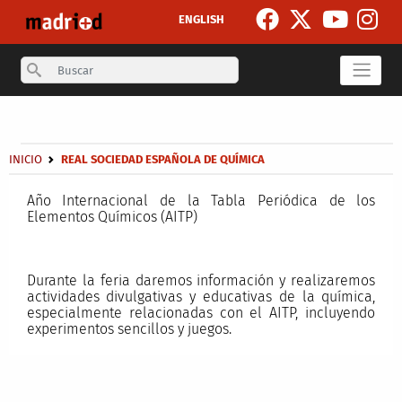
Pasar al contenido principal
ENGLISH
Search
Secondary breadcrumb
Sobrescribir enlaces de ayuda a la navegación
INICIO
REAL SOCIEDAD ESPAÑOLA DE QUÍMICA
Año Internacional de la Tabla Periódica de los
Elementos Químicos (AITP)
Durante la feria daremos información y realizaremos
actividades divulgativas y educativas de la química,
especialmente relacionadas con el AITP, incluyendo
experimentos sencillos y juegos.