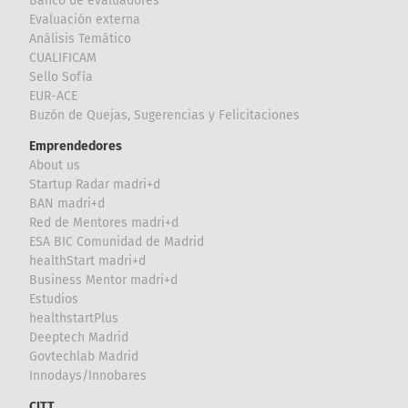
Banco de evaluadores
Evaluación externa
Análisis Temático
CUALIFICAM
Sello Sofía
EUR-ACE
Buzón de Quejas, Sugerencias y Felicitaciones
Emprendedores
About us
Startup Radar madri+d
BAN madri+d
Red de Mentores madri+d
ESA BIC Comunidad de Madrid
healthStart madri+d
Business Mentor madri+d
Estudios
healthstartPlus
Deeptech Madrid
Govtechlab Madrid
Innodays/Innobares
CITT