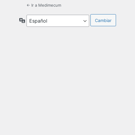
← Ir a Medimecum
Idioma