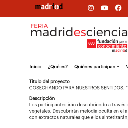
Pasar
al
contenido
principal
Main
Inicio
¿Qué es?
Quiénes participan
V
menu
Titulo del proyecto
COSECHANDO PARA NUESTROS SENTIDOS. “Muje
Descripción
Los participantes irán descubriendo a través d
vegetales. Descubrirán melodía oculta en el 
con extractos naturales que ellos sintetizarán