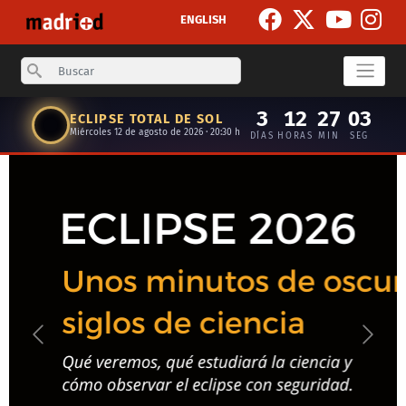
Pasar al contenido principal
ENGLISH
Search
3
12
27
02
ECLIPSE TOTAL DE SOL
Miércoles 12 de agosto de 2026 · 20:30 h
DÍAS
HORAS
MIN
SEG
Anterior
Siguie