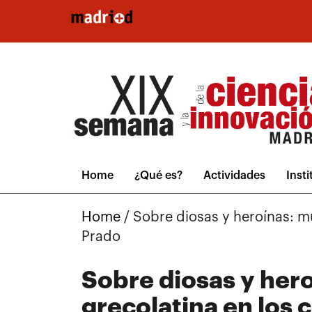
Pasar al contenido principal
Home
¿Qué es?
Actividades
Inst
Home
/
Sobre diosas y heroínas: mu
Prado
Sobre diosas y hero
grecolatina en los 