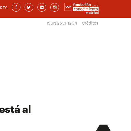
RES
ISSN 2531-1204
Créditos
stá al