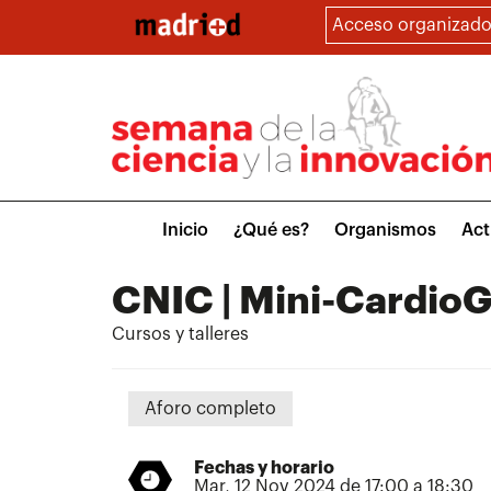
Pasar
Acceso organizado
al
contenido
principal
Main
Inicio
¿Qué es?
Organismos
Act
menu
CNIC | Mini-CardioG
Cursos y talleres
Aforo completo
Fechas y horario
Mar, 12 Nov 2024 de 17:00 a 18:30