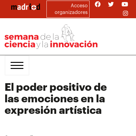
Pasar
Acceso
al
organizadores
contenido
principal
El poder positivo de
las emociones en la
expresión artística