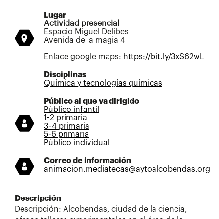
Lugar
Actividad presencial
Espacio Miguel Delibes
Avenida de la magia 4
Enlace google maps:
https://bit.ly/3xS62wL
Disciplinas
Química y tecnologías químicas
Público al que va dirigido
Público infantil
1-2 primaria
3-4 primaria
5-6 primaria
Público individual
Correo de información
animacion.mediatecas@aytoalcobendas.org
Descripción
Descripción: Alcobendas, ciudad de la ciencia,