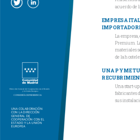
acuerdo de li
EMPRESA ITAL
IMPORTADOR
La empresa, 
Premium. La 
materiales so
de la hostele
UNA PYME TUR
RECUBRIMIEN
Una start-up
fabricantes 
sus instalac
UNA COLABORACIÓN
CON LA DIRECCIÓN
GENERAL DE
COOPERACIÓN CON EL
ESTADO Y LA UNIÓN
EUROPEA