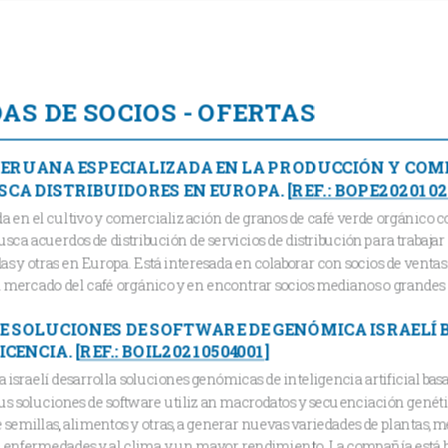
S DE SOCIOS - OFERTAS
ERUANA ESPECIALIZADA EN LA PRODUCCIÓN Y COME
SCA DISTRIBUIDORES EN EUROPA.
[
REF.: BOPE2020102
a en el cultivo y comercialización de granos de café verde orgánico con
usca acuerdos de distribución de servicios de distribución para trabaja
as y otras en Europa. Está interesada en colaborar con socios de ven
 mercado del café orgánico y ​​en encontrar socios medianos o grandes d
 SOLUCIONES DE SOFTWARE DE GENÓMICA ISRAELÍ 
ICENCIA.
[
REF.: BOIL20210504001
]
israelí desarrolla soluciones genómicas de inteligencia artificial basa
us soluciones de software utilizan macrodatos y secuenciación genética
e semillas, alimentos y otras, a generar nuevas variedades de plantas, m
a enfermedades y al clima y un mayor rendimiento. La compañía está b