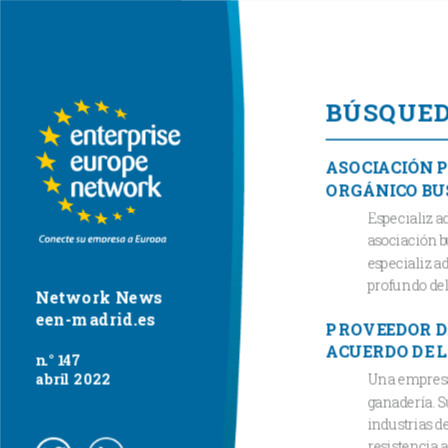
BÚSQUEDA
ASOCIACIÓN P
ORGÁNICO BU
Especializad
asociación b
especializad
profundo del
Network News
een-madrid.es
PROVEEDOR DE
ACUERDO DE L
n.° 147
abril 2022
Una empresa 
ganadería. S
industrias d
resistencia 