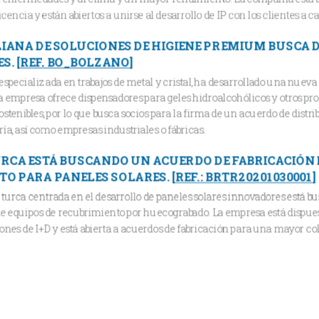
cencia y están abiertos a unirse al desarrollo de IP con los clientes a 
IANA DE SOLUCIONES DE HIGIENE PREMIUM BUSCA 
ES.
[
REF. BO_BOLZANO
]
especializada en trabajos de metal y cristal, ha desarrollado una nuev
empresa ofrece dispensadores para geles hidroalcohólicos y otros pro
stenibles, por lo que busca socios para la firma de un acuerdo de distrib
ría, así como empresas industriales o fábricas.
CA ESTÁ BUSCANDO UN ACUERDO DE FABRICACIÓN 
TO PARA PANELES SOLARES.
[
REF.: BRTR20201030001
]
 turca centrada en el desarrollo de paneles solares innovadores está 
de equipos de recubrimiento por huecograbado. La empresa está dispu
iones de I+D y está abierta a acuerdos de fabricación para una mayor co