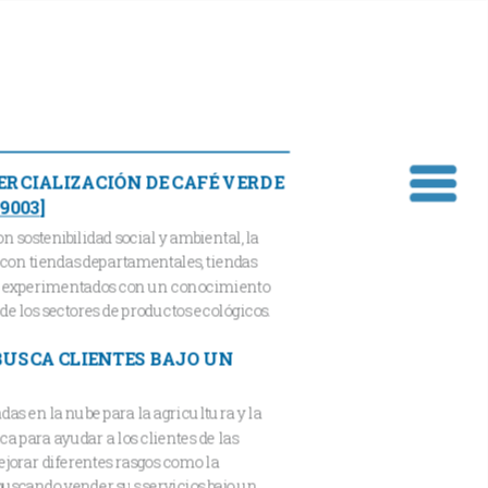
RCIALIZACIÓN DE CAFÉ VERDE
9003
]
 sostenibilidad social y ambiental, la
r con tiendas departamentales, tiendas
tas experimentados con un conocimiento
e los sectores de productos ecológicos.
BUSCA CLIENTES BAJO UN
das en la nube para la agricultura y la
 para ayudar a los clientes de las
ejorar diferentes rasgos como la
uscando vender sus servicios bajo un