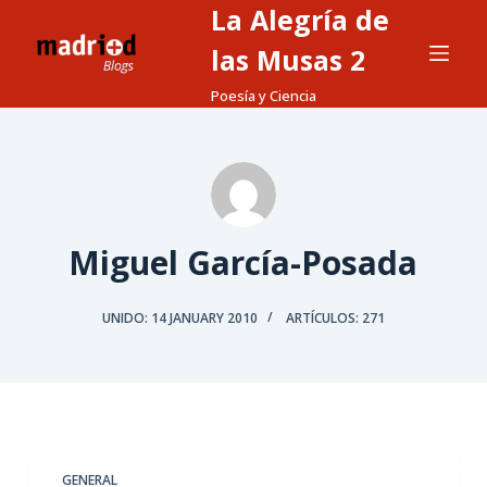
La Alegría de
S
a
las Musas 2
l
Poesía y Ciencia
t
a
r
a
l
c
Miguel García-Posada
o
n
UNIDO: 14 JANUARY 2010
ARTÍCULOS: 271
t
e
n
i
d
o
GENERAL