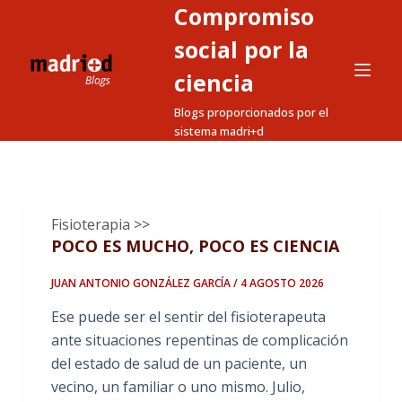
Compromiso
S
a
social por la
l
ciencia
t
Blogs proporcionados por el
a
sistema madri+d
r
a
l
c
Fisioterapia
>>
o
POCO ES MUCHO, POCO ES CIENCIA
n
t
JUAN ANTONIO GONZÁLEZ GARCÍA / 4 AGOSTO 2026
e
Ese puede ser el sentir del fisioterapeuta
n
ante situaciones repentinas de complicación
i
del estado de salud de un paciente, un
d
vecino, un familiar o uno mismo. Julio,
o