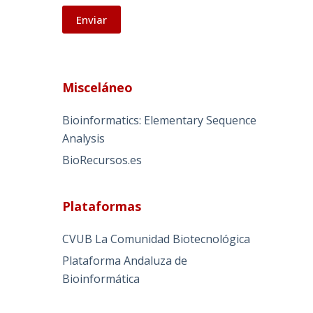
A
l
Misceláneo
t
e
Bioinformatics: Elementary Sequence
r
Analysis
n
BioRecursos.es
a
t
i
Plataformas
v
e
CVUB La Comunidad Biotecnológica
:
Plataforma Andaluza de
Bioinformática