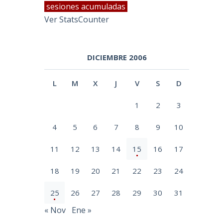
sesiones acumuladas
Ver StatsCounter
DICIEMBRE 2006
L
M
X
J
V
S
D
1
2
3
4
5
6
7
8
9
10
11
12
13
14
15
16
17
18
19
20
21
22
23
24
25
26
27
28
29
30
31
« Nov
Ene »