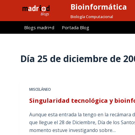
Bioinformática
S
a
Biología Computacional
l
Blogs madri+d
Portada Blog
t
a
r
a
Día
25 de diciembre de 20
l
c
o
n
MISCELÁNEO
t
Singularidad tecnológica y bioinf
e
n
Aunque esta entrada la tengo en la recámara d
i
que llegue el 28 de Diciembre, Día de los Santo
d
momento estuve investigando sobre…
o