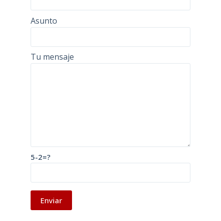
Asunto
Tu mensaje
5-2=?
A