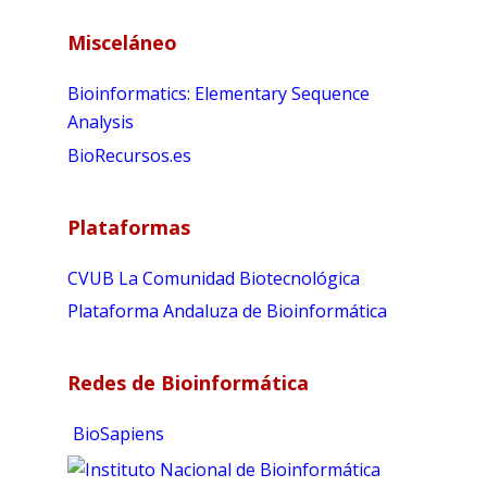
l
Misceláneo
t
e
Bioinformatics: Elementary Sequence
r
Analysis
n
BioRecursos.es
a
t
i
Plataformas
v
e
CVUB La Comunidad Biotecnológica
:
Plataforma Andaluza de Bioinformática
Redes de Bioinformática
BioSapiens