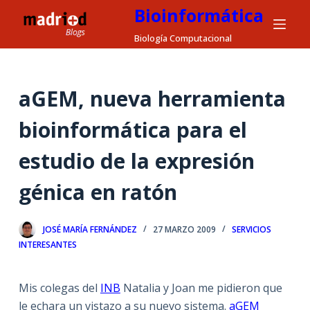
Bioinformática
S
a
Biología Computacional
l
t
a
aGEM, nueva herramienta
r
bioinformática para el
a
l
estudio de la expresión
c
o
génica en ratón
n
t
JOSÉ MARÍA FERNÁNDEZ
27 MARZO 2009
SERVICIOS
e
INTERESANTES
n
i
d
Mis colegas del
INB
Natalia y Joan me pidieron que
o
le echara un vistazo a su nuevo sistema.
aGEM