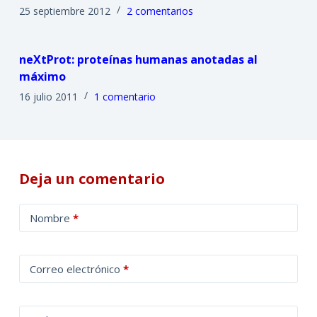
25 septiembre 2012
2 comentarios
neXtProt: proteínas humanas anotadas al
máximo
16 julio 2011
1 comentario
Deja un comentario
A
Nombre
*
l
t
e
Correo electrónico
*
r
n