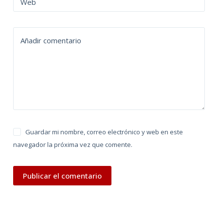
Web
a
t
i
Añadir comentario
v
e
:
Guardar mi nombre, correo electrónico y web en este
navegador la próxima vez que comente.
Publicar el comentario