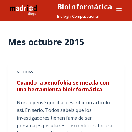
Bioinformática
S
a
Biología Computacional
l
t
a
Mes
octubre 2015
r
a
l
c
NOTICIAS
o
Cuando la xenofobia se mezcla con
n
una herramienta bioinformática
t
e
Nunca pensé que iba a escribir un artículo
n
así. En serio. Todos sabéis que los
i
investigadores tienen fama de ser
d
personajes peculiares o excéntricos. Incluso
o