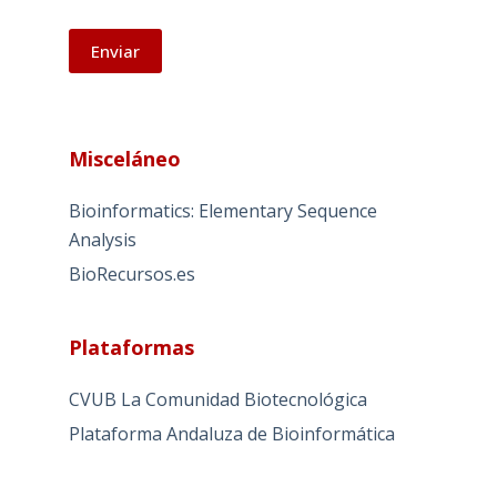
A
l
Misceláneo
t
e
Bioinformatics: Elementary Sequence
r
Analysis
n
BioRecursos.es
a
t
i
Plataformas
v
e
CVUB La Comunidad Biotecnológica
:
Plataforma Andaluza de Bioinformática