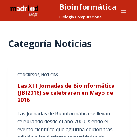
Bioinformática
S
a
Biología Computacional
l
t
a
Categoría
Noticias
r
a
l
c
CONGRESOS
,
NOTICIAS
o
Las XIII Jornadas de Bioinformática
n
(JBI2016) se celebrarán en Mayo de
t
2016
e
n
Las Jornadas de Bioinformática se llevan
i
celebrando desde el año 2000, siendo el
d
evento científico que aglutina edición tras
o