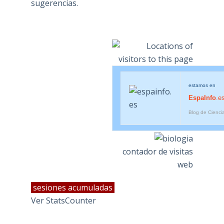
sugerencias.
estamos en
EspaInfo
.e
Blog de Cienci
contador de visitas
web
sesiones acumuladas
Ver StatsCounter