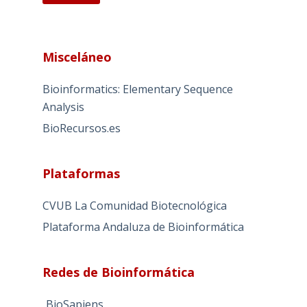
A
l
Misceláneo
t
e
Bioinformatics: Elementary Sequence
r
Analysis
n
BioRecursos.es
a
t
i
Plataformas
v
e
CVUB La Comunidad Biotecnológica
:
Plataforma Andaluza de Bioinformática
Redes de Bioinformática
BioSapiens