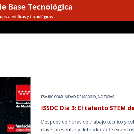
e Base Tecnológica
ups científicas y tecnológicas
ESA BIC COMUNIDAD DE MADRID
,
NOTICIAS
ISSDC Día 3: El talento STEM d
Después de horas de trabajo técnico y co
clave: presentar y defender ante expertos