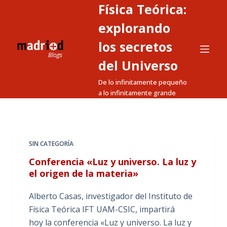
Física Teórica:
S
a
explorando
l
los secretos
t
del Universo
a
r
De lo infinitamente pequeño
a
a lo infinitamente grande
l
c
o
n
SIN CATEGORÍA
t
Conferencia «Luz y universo. La luz y
e
el origen de la materia»
n
Alberto Casas, investigador del Instituto de
i
Física Teórica IFT UAM-CSIC, impartirá
d
hoy la conferencia «Luz y universo. La luz y
o