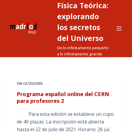
Física Teórica:
S
a
explorando
l
los secretos
t
del Universo
a
r
De lo infinitamente pequeño
a
a lo infinitamente grande
l
c
o
n
SIN CATEGORÍA
t
Programa español online del CERN
e
para profesores 2
n
Para esta edición se establece un cupo
i
de 40 plazas. La inscripción está abierta
d
hasta el 22 de julio de 2021. Horario: 26 jul.
o