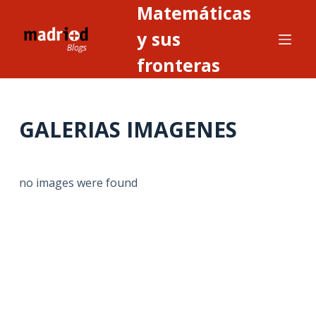
Matemáticas
S
a
y sus
l
fronteras
t
a
r
GALERIAS IMAGENES
a
l
c
o
no images were found
n
t
e
n
i
d
o