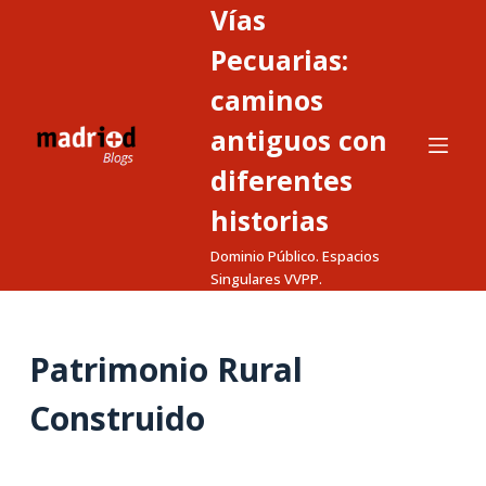
Vías
S
a
Pecuarias:
l
caminos
t
antiguos con
a
r
diferentes
a
historias
l
c
Dominio Público. Espacios
o
Singulares VVPP.
n
t
Patrimonio Rural
e
n
Construido
i
d
o