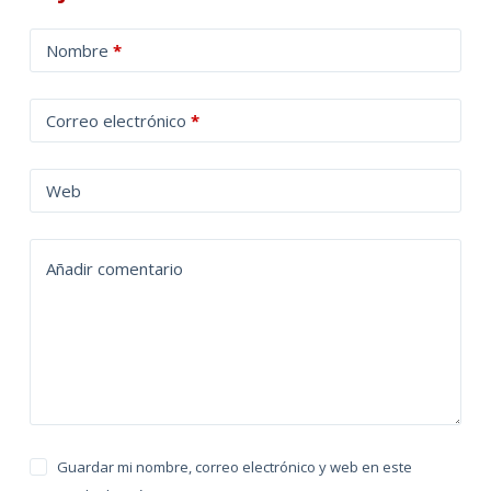
A
Nombre
*
l
t
Correo electrónico
*
e
r
n
Web
a
t
Añadir comentario
i
v
e
:
Guardar mi nombre, correo electrónico y web en este