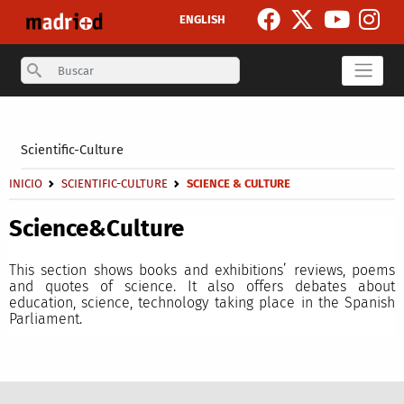
Skip to main content
ENGLISH
Search
Secondary breadcrumb
Scientific-Culture
Breadcrumb
INICIO
SCIENTIFIC-CULTURE
SCIENCE & CULTURE
Science&Culture
This section shows books and exhibitions’ reviews, poems
and quotes of science. It also offers debates about
education, science, technology taking place in the Spanish
Parliament.