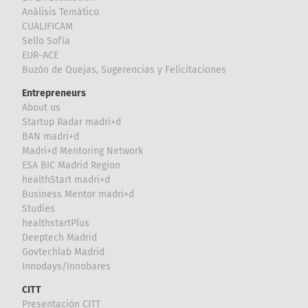
Análisis Temático
CUALIFICAM
Sello Sofía
EUR-ACE
Buzón de Quejas, Sugerencias y Felicitaciones
Entrepreneurs
About us
Startup Radar madri+d
BAN madri+d
Madri+d Mentoring Network
ESA BIC Madrid Region
healthStart madri+d
Business Mentor madri+d
Studies
healthstartPlus
Deeptech Madrid
Govtechlab Madrid
Innodays/Innobares
CITT
Presentación CITT