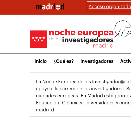
Pasar
Acceso organizado
al
contenido
principal
Main
Inicio
¿Qué es?
Investigadores
Acti
menu
La Noche Europea de los Investigador@s d
apoyo a la carrera de los investigadores. 
ciudades europeas. En Madrid está promov
Educación, Ciencia y Universidades y coor
madri+d.