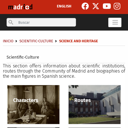
Skip to main content
ENGLISH
Search
Breadcrumb
INICIO
SCIENTIFIC-CULTURE
SCIENCE AND HERITAGE
Secondary breadcrumb
Scientific-Culture
This section offers information about scientific institutions,
routes through the Community of Madrid and biographies of
the main figures in Spanish science.
Characters
Routes