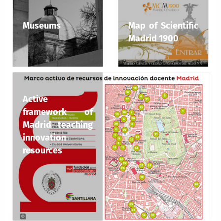
Museums
Map of Scientific
Madrid 1900
Active
framework of
Madrid teaching
innovation
resources