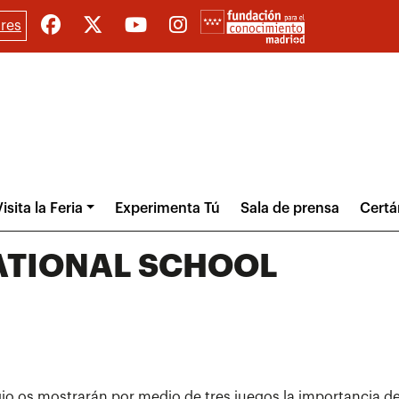
res
isita la Feria
Experimenta Tú
Sala de prensa
Cert
ATIONAL SCHOOL
io os mostrarán por medio de tres juegos la importancia de