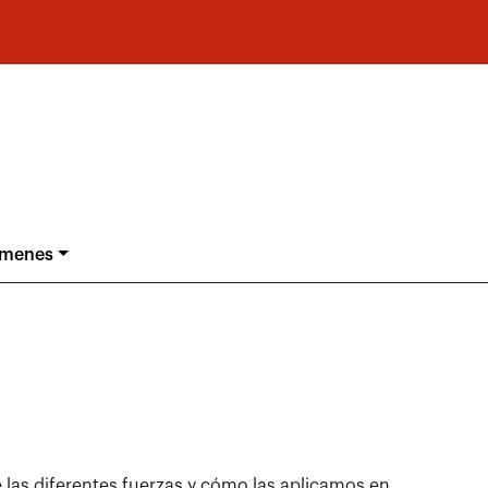
ámenes
 las diferentes fuerzas y cómo las aplicamos en