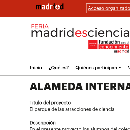
Pasar
Acceso organizado
al
contenido
principal
Main
Inicio
¿Qué es?
Quiénes participan
V
menu
ALAMEDA INTERN
Titulo del proyecto
El parque de las atracciones de ciencia
Descripción
En el presente proyecto los alumnos del coleg