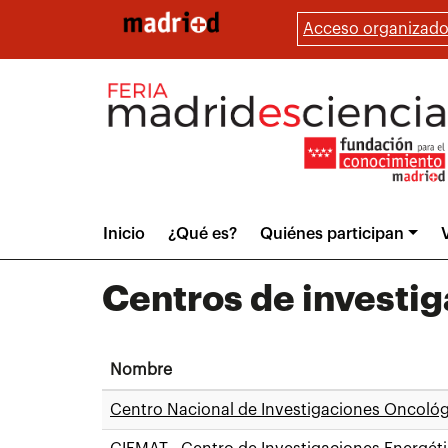
Pasar
Acceso organizado
al
contenido
principal
Main
Inicio
¿Qué es?
Quiénes participan
V
menu
Centros de investi
Nombre
Centro Nacional de Investigaciones Oncológ