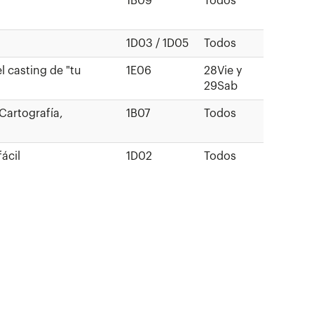
1B09
Todos
1D03 / 1D05
Todos
l casting de "tu
1E06
28Vie y
29Sab
 Cartografía,
1B07
Todos
ácil
1D02
Todos