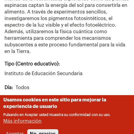
espinacas captan la energía del sol para convertirla en
alimento. A través de experimentos sencillos,
investigaremos los pigmentos fotosintéticos, el
espectro de la luz visible y el efecto fotoeléctrico.
Además, utilizaremos la física cuántica como
herramienta para comprender los mecanismos
subyacentes a este proceso fundamental para la vida
en la Tierra.
Tipo (Centro educativo):
Instituto de Educación Secundaria
Día
Todos
Usamos cookies en este sitio para mejorar la
Número de stand
1B08
experiencia de usuario
Pulsando en Aceptar usted muestra su conformidad con su uso.
Localidad
Más información
Alpedrete
No, gracias