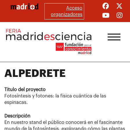
Pasar
Acceso
al
organizadores
contenido
principal
ALPEDRETE
Titulo del proyecto
Fotosíntesis y fotones: la física cuántica de las
espinacas.
Descripción
En nuestro stand el público conocerá en el fascinante
mundo de la fotosíntesis, explorando cómo las plantas