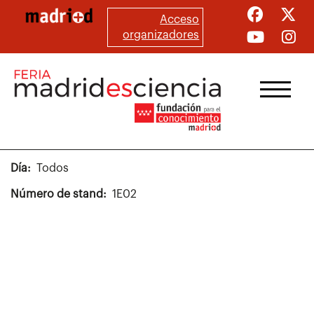
Pasar
Acceso
al
organizadores
contenido
principal
Día
Todos
Número de stand
1E02