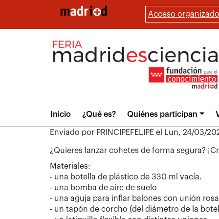
Pasar
Acceso organizado
al
contenido
principal
Main
Inicio
¿Qué es?
Quiénes participan
V
menu
Enviado por
PRINCIPEFELIPE
el
Lun, 24/03/202
¿Quieres lanzar cohetes de forma segura? ¡Cr
Materiales:
- una botella de plástico de 330 ml vacía.
- una bomba de aire de suelo
- una aguja para inflar balones con unión ros
- un tapón de corcho (del diámetro de la botel