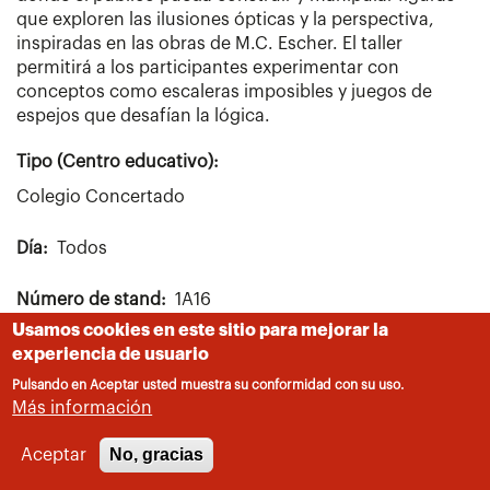
que exploren las ilusiones ópticas y la perspectiva,
inspiradas en las obras de M.C. Escher. El taller
permitirá a los participantes experimentar con
conceptos como escaleras imposibles y juegos de
espejos que desafían la lógica.
Tipo (Centro educativo):
Colegio Concertado
Día
Todos
Número de stand
1A16
Usamos cookies en este sitio para mejorar la
Localidad
experiencia de usuario
Alcobendas
Pulsando en Aceptar usted muestra su conformidad con su uso.
Más información
No, gracias
Aceptar