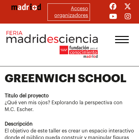
Pasar
Acceso
al
organizadores
contenido
principal
GREENWICH SCHOOL
Titulo del proyecto
¿Qué ven mis ojos? Explorando la perspectiva con
M.C. Escher.
Descripción
El objetivo de este taller es crear un espacio interactivo
donde el público pueda construir y manipular figuras