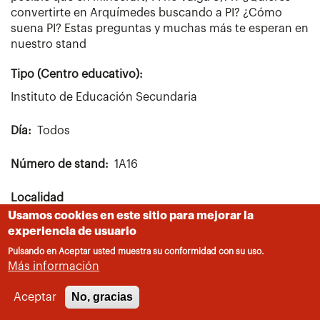
convertirte en Arquímedes buscando a PI? ¿Cómo
suena PI? Estas preguntas y muchas más te esperan en
nuestro stand
Tipo (Centro educativo):
Instituto de Educación Secundaria
Día
Todos
Número de stand
1A16
Localidad
Arganda del Rey
Usamos cookies en este sitio para mejorar la
experiencia de usuario
Pulsando en Aceptar usted muestra su conformidad con su uso.
Más información
No, gracias
Aceptar