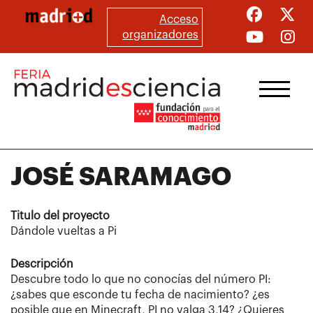
Pasar
Acceso
al
organizadores
contenido
principal
JOSÉ SARAMAGO
Titulo del proyecto
Dándole vueltas a Pi
Descripción
Descubre todo lo que no conocías del número PI:
¿sabes que esconde tu fecha de nacimiento? ¿es
posible que en Minecraft, PI no valga 3,14? ¿Quieres