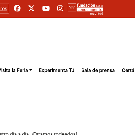
res
isita la Feria
Experimenta Tú
Sala de prensa
Cert
tro día a día. ¡Estamos rodeados!