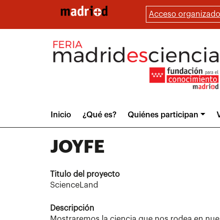
Pasar
Acceso organizado
al
contenido
principal
Main
Inicio
¿Qué es?
Quiénes participan
V
menu
JOYFE
Titulo del proyecto
ScienceLand
Descripción
Mostraremos la ciencia que nos rodea en nues