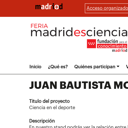
Pasar
Acceso organizado
al
contenido
principal
Main
Inicio
¿Qué es?
Quiénes participan
V
menu
JUAN BAUTISTA 
Titulo del proyecto
Ciencia en el deporte
Descripción
En nuestro stand podrás ver la relación entre 