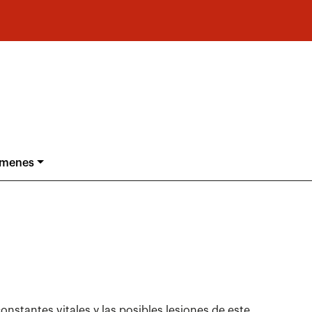
ámenes
onstantes vitales y las posibles lesiones de este