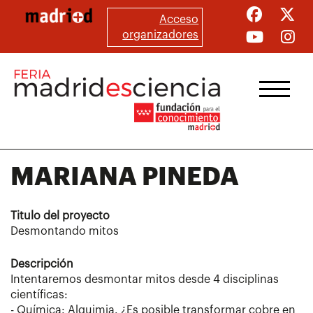
Pasar
Acceso
al
organizadores
contenido
principal
MARIANA PINEDA
Titulo del proyecto
Desmontando mitos
Descripción
Intentaremos desmontar mitos desde 4 disciplinas
científicas:
- Química: Alquimia. ¿Es posible transformar cobre en