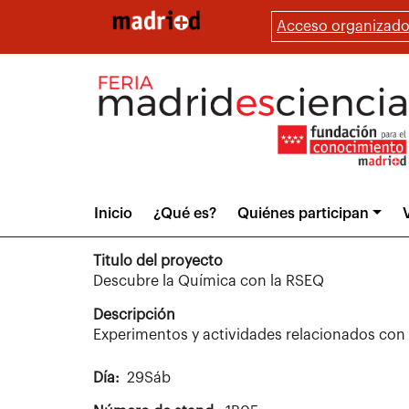
Pasar
Acceso organizado
al
contenido
principal
Main
Inicio
¿Qué es?
Quiénes participan
V
menu
Titulo del proyecto
Descubre la Química con la RSEQ
Descripción
Experimentos y actividades relacionados con l
Día
29Sáb