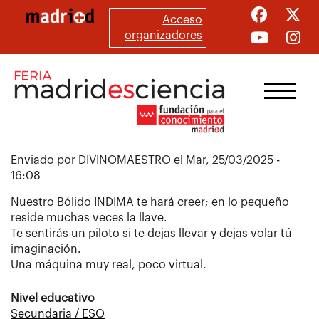
Pasar
Acceso
al
organizadores
contenido
principal
Enviado por
DIVINOMAESTRO
el
Mar, 25/03/2025 -
16:08
Nuestro Bólido INDIMA te hará creer; en lo pequeño
reside muchas veces la llave.
Te sentirás un piloto si te dejas llevar y dejas volar tú
imaginación.
Una máquina muy real, poco virtual.
Nivel educativo
Secundaria / ESO