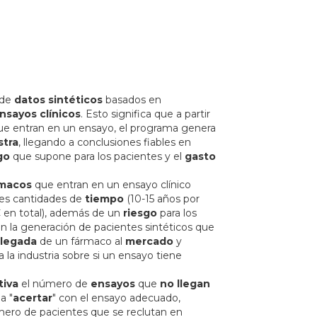
 de
datos sintéticos
basados en
nsayos clínicos
. Esto significa que a partir
ue entran en un ensayo, el programa genera
stra
, llegando a conclusiones fiables en
go
que supone para los pacientes y el
gasto
rmacos
que entran en un ensayo clínico
es cantidades de
tiempo
(10-15 años por
 en total), además de un
riesgo
para los
n la generación de pacientes sintéticos que
llegada
de un fármaco al
mercado
y
a la industria sobre si un ensayo tiene
tiva
el número de
ensayos
que
no llegan
a "
acertar
" con el ensayo adecuado,
mero de pacientes que se reclutan en