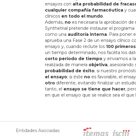
ensayos con
alta probabilidad de fracas
cualquier compañía farmacéutica
y cua
clínicos
en todo el mundo
.
Además,
no
es necesaria la aprobación de
Synthetrial pretende instaurar el programa
como una
auditoría interna
. Para poner 
aprueba una Fase 2 de un ensayo clínico 
ensayo y, cuando reclute los
100 primeros
un tiempo determinado, nos facilita los dat
corto período de tiempo
y enviamos a la
realizada de manera
objetiva
, asesorando 
probabilidad de éxito
; si nuestro pronóst
el ensayo
; si éste
no
es favorable, el ens
otro
diferente, evitando finalizar un estud
tanto, el
ensayo se tiene que hacer
, per
en que el ensayo que se realice sea el que
Entidades Asociadas: