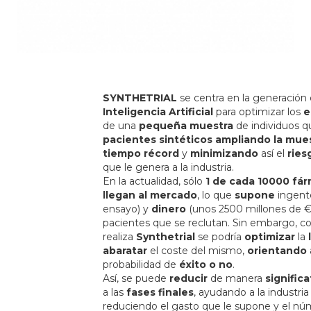
SYNTHETRIAL
se centra en la generación
Inteligencia Artificial
para optimizar los
e
de una
pequeña muestra
de individuos q
pacientes sintéticos
ampliando la mue
tiempo récord
y
minimizando
así el
ries
que le genera a la industria.
En la actualidad, sólo
1 de cada 10000 fá
llegan al mercado
, lo que
supone
ingent
ensayo) y
dinero
(unos 2500 millones de €
pacientes que se reclutan. Sin embargo, co
realiza
Synthetrial
se podría
optimizar
la
abaratar
el coste del mismo,
orientando
probabilidad de
éxito o no
.
Así, se puede
reducir
de manera
significa
a las
fases finales
, ayudando a la industria 
reduciendo el gasto que le supone y el nú