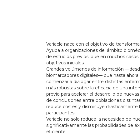
Variacle nace con el objetivo de transforma
Ayuda a organizaciones del
á
mbito biom
é
d
de estudios previos, que en muchos casos 
objetivos iniciales.
Grandes volú
menes de informació
n —
desde
biomarcadores digitales
—
que hasta ahora 
comenzar a dialogar entre distintas enfer
m
á
s robustas sobre la eficacia de una inte
previo para acelerar el desarrollo de nueva
de conclusiones entre poblaciones distintas
reduce costes y disminuye dr
á
sticamente 
participantes.
Variacle no solo reduce la necesidad de nu
significativamente las probabilidades de
é
x
eficiente.