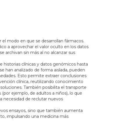
r el modo en que se desarrollan f
á
rmacos.
ico a aprovechar el valor oculto en los datos
se archivan sin m
á
s al no alcanzar sus
 historias cl
í
nicas y datos genómicos hasta
se han analizado de forma aislada, pueden
medades. Esto permite extraer conclusiones
rvenció
n clí
nica, reutilizando conocimiento
s soluciones. Tambi
é
n posibilita el transporte
 (por ejemplo, de adultos a niños), lo que
la necesidad de reclutar nuevos
evos ensayos, sino que tambi
é
n aumenta
ito, impulsando una medicina m
ás